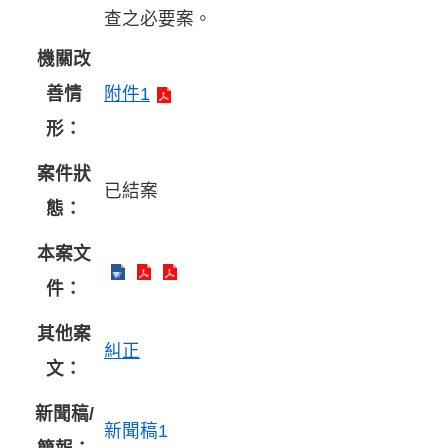
查之必要案。
機關改
善情
附件1
形：
案件狀
已結案
態：
本案文
件：
其他案
糾正
文：
新聞稿/
新聞稿1