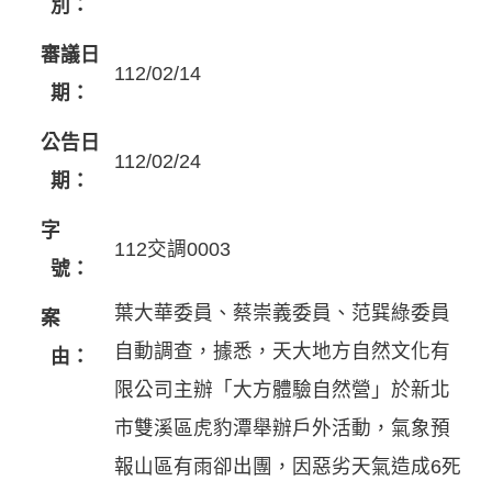
別：
審議日
112/02/14
期：
公告日
112/02/24
期：
字
112交調0003
號：
葉大華委員、蔡崇義委員、范巽綠委員
案
自動調查，據悉，天大地方自然文化有
由：
限公司主辦「大方體驗自然營」於新北
市雙溪區虎豹潭舉辦戶外活動，氣象預
報山區有雨卻出團，因惡劣天氣造成6死