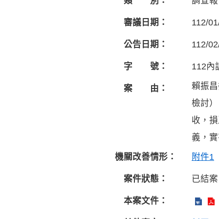
類 別：
調查報
審議日期：
112/01
公告日期：
112/02
字 號：
112內
賴振昌
案 由：
檢討）
收，損
義，實
機關改善情形：
附件1
案件狀態：
已結案
本案文件：