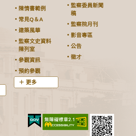
監察委員新聞
陳情書範例
稿
常見Q＆A
監察院月刊
建築風華
影音專區
監察文史資料
公告
陳列室
徵才
參觀資訊
預約參觀
更多