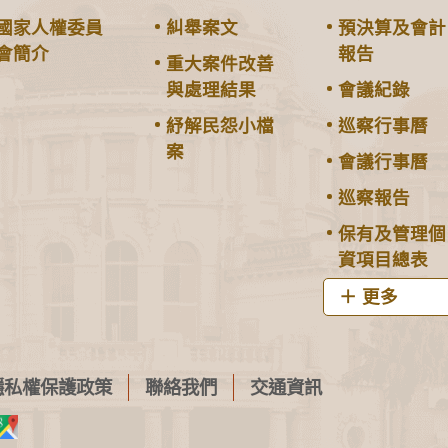
國家人權委員
糾舉案文
預決算及會計
會簡介
報告
重大案件改善
與處理結果
會議紀錄
紓解民怨小檔
巡察行事曆
案
會議行事曆
巡察報告
保有及管理個
資項目總表
更多
隱私權保護政策
聯絡我們
交通資訊