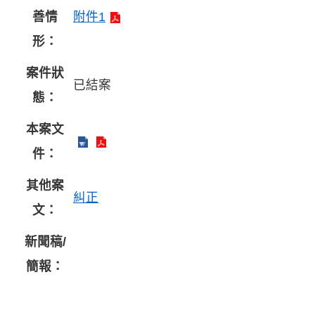
善情
附件1
形：
案件狀
已結案
態：
本案文
件：
其他案
糾正
文：
新聞稿/
簡報：