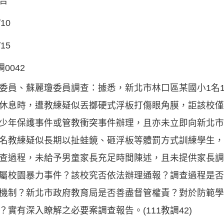
告
/10
/15
調0042
委員、蘇麗瓊委員調查：據悉，新北市林口區某國小1名1
休息時，遭教練疑似丟擲硬式浮板打傷眼角膜，詎該校僅
少年保護事件或管教衝突事件辦理，且亦未立即向新北市
名教練疑似長期以扯蛙鏡、砸浮板等體罰方式訓練學生，
查過程，未給予男童家長充足時間陳述，且未提供家長調
屬校園暴力事件？該校究否依法辦理通報？調查過程是否
機制？新北市政府教育局是否善盡督管權責？對於防範學
？實有深入瞭解之必要案調查報告。(111教調42)