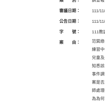
類 別：
調查報
審議日期：
111/11
公告日期：
111/11
字 號：
111教
范巽綠
案 由：
練習中
兒童及
知悉該
事件調
案是否
師處理
為為何