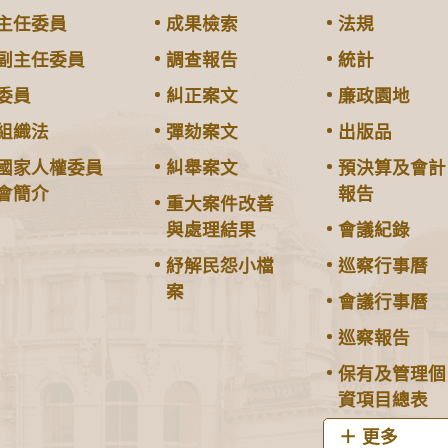
主任委員
成果檢索
法規
副主任委員
調查報告
統計
委員
糾正案文
廉政園地
組織法
彈劾案文
出版品
國家人權委員
糾舉案文
預決算及會計
會簡介
報告
重大案件改善
與處理結果
會議紀錄
紓解民怨小檔
巡察行事曆
案
會議行事曆
巡察報告
保有及管理個
資項目總表
更多