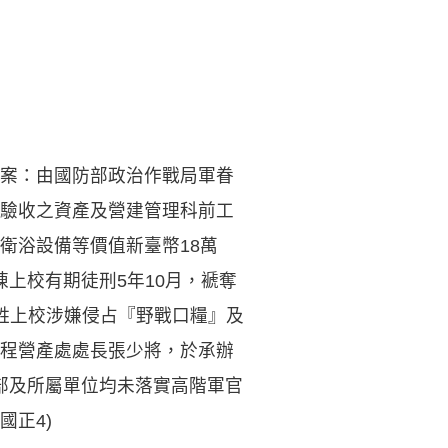
案：由國防部政治作戰局軍眷
驗收之資產及營建管理科前工
衛浴設備等價值新臺幣18萬
陳上校有期徒刑5年10月，褫奪
姓上校涉嫌侵占『野戰口糧』及
程營產處處長張少將，於承辦
防部及所屬單位均未落實高階軍官
國正4)