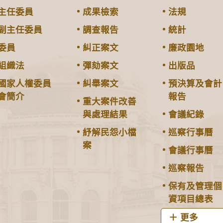
主任委員
成果檢索
法規
副主任委員
調查報告
統計
委員
糾正案文
廉政園地
組織法
彈劾案文
出版品
國家人權委員
糾舉案文
預決算及會計
會簡介
報告
重大案件改善
與處理結果
會議紀錄
紓解民怨小檔
巡察行事曆
案
會議行事曆
巡察報告
保有及管理個
資項目總表
更多