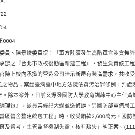
文
/22
/04
正0004
委員、陳景峻委員提：「軍方陸續發生高階軍官涉貪舞弊
承辦之『台北市政校後勤區新建工程』，發生負責該工程
官陳上校向承攬的營造公司暗示新屋有裝潢需求，共收受
12元之物品；案經臺灣臺中地方法院依貪污治罪條例，判處
年。除本案外，日前又爆發國防大學教育訓練中心主任黃
調理包』，該員業經記大過並送偵辦。另國防部軍備局工
營區營舍整建統包工程』時，收受賄款2,600萬元。國
育及督考，主管監督機制失靈，核有疏失」糾正案。(111