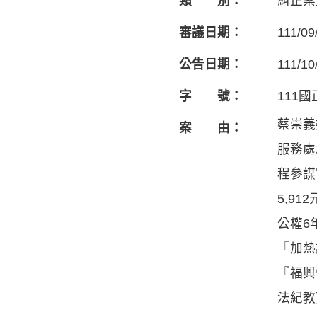
類 別：
糾正案
審議日期：
111/09
公告日期：
111/10
字 號：
111國
蔡崇義
案 由：
服務處
程參謀
5,9
公權6
『加熱
『福興
法紀教