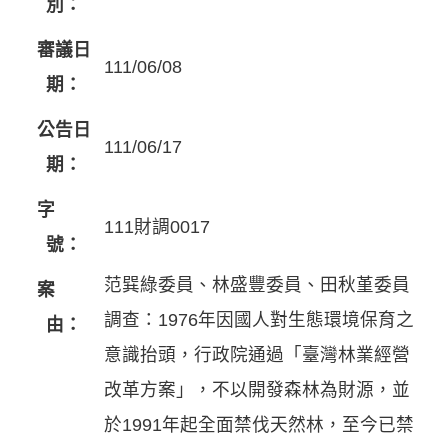
別：
審議日
111/06/08
期：
公告日
111/06/17
期：
字
111財調0017
號：
范巽綠委員、林盛豐委員、田秋堇委員
案
調查：1976年因國人對生態環境保育之
由：
意識抬頭，行政院通過「臺灣林業經營
改革方案」，不以開發森林為財源，並
於1991年起全面禁伐天然林，至今已禁