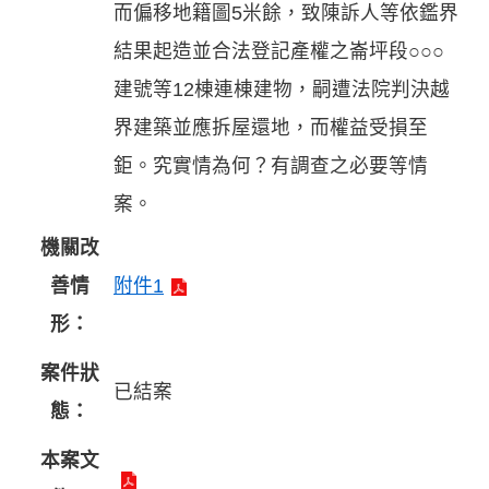
而偏移地籍圖5米餘，致陳訴人等依鑑界
結果起造並合法登記產權之崙坪段○○○
建號等12棟連棟建物，嗣遭法院判決越
界建築並應拆屋還地，而權益受損至
鉅。究實情為何？有調查之必要等情
案。
機關改
善情
附件1
形：
案件狀
已結案
態：
本案文