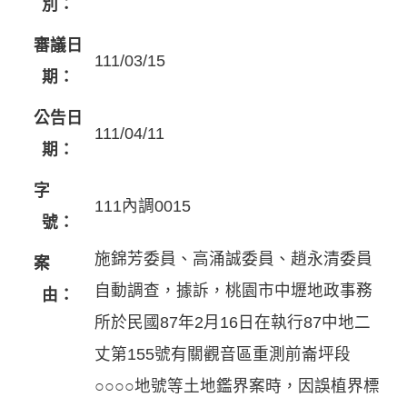
別：
審議日
111/03/15
期：
公告日
111/04/11
期：
字
111內調0015
號：
施錦芳委員、高涌誠委員、趙永清委員
案
自動調查，據訴，桃園市中壢地政事務
由：
所於民國87年2月16日在執行87中地二
丈第155號有關觀音區重測前崙坪段
○○○○地號等土地鑑界案時，因誤植界標