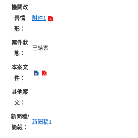
機關改
善情
附件1
形：
案件狀
已結案
態：
本案文
件：
其他案
文：
新聞稿/
新聞稿1
簡報：