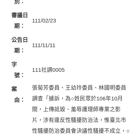
別：
審議日
111/02/23
期：
公告日
111/11/11
期：
字
111社調0005
號：
張菊芳委員、王幼玲委員、林國明委員
案
調查「據訴，為○姓民眾於106年10月
由：
間，上傳詆毀、羞辱護理師專業之影
片，涉有違反性騷擾防治法，惟臺北市
性騷擾防治委員會決議性騷擾不成立，○