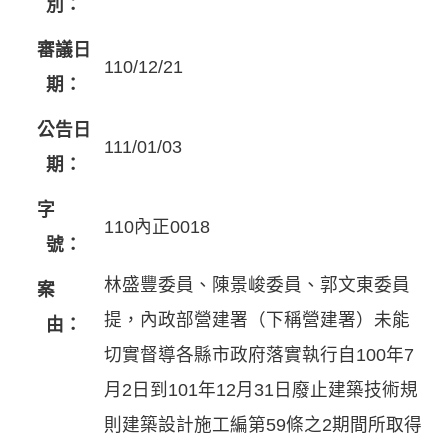
別：
審議日
110/12/21
期：
公告日
111/01/03
期：
字
110內正0018
號：
林盛豐委員、陳景峻委員、郭文東委員
案
提，內政部營建署（下稱營建署）未能
由：
切實督導各縣市政府落實執行自100年7
月2日到101年12月31日廢止建築技術規
則建築設計施工編第59條之2期間所取得