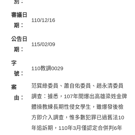
別：
審議日
110/12/16
期：
公告日
115/02/09
期：
字
110教調0029
號：
范巽綠委員、蕭自佑委員、趙永清委員
案
調查：據悉，107年間爆出高雄梁姓金牌
由：
體操教練長期性侵女學生，雖爆發後檢
方即介入調查，惟多數犯罪已過舊法10
年追訴期，110年3月僅認定合併判6年