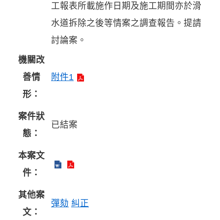
工報表所載施作日期及施工期間亦於滑
水道拆除之後等情案之調查報告。提請
討論案。
機關改
善情
附件1
形：
案件狀
已結案
態：
本案文
件：
其他案
彈劾
糾正
文：