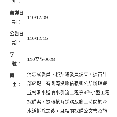
別：
審議日
110/12/09
期：
公告日
110/12/15
期：
字
110交調0028
號：
浦忠成委員、賴鼎銘委員調查，據審計
案
部函報，有關南投縣信義鄉公所辦理豐
由：
丘村滑水道噴水引流工程等4件小型工程
採購案，據報核有採購及施工時間於滑
水道拆除之後，且相關採購公文書及施