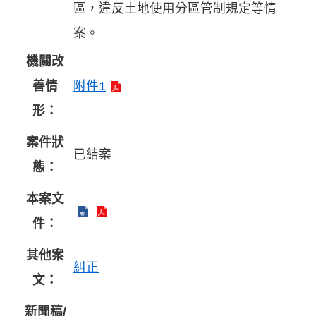
區，違反土地使用分區管制規定等情
案。
機關改
善情
附件1
形：
案件狀
已結案
態：
本案文
件：
其他案
糾正
文：
新聞稿/