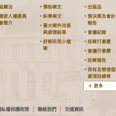
組織法
彈劾案文
出版品
國家人權委員
糾舉案文
預決算及會計
會簡介
報告
重大案件改善
與處理結果
會議紀錄
紓解民怨小檔
巡察行事曆
案
會議行事曆
巡察報告
保有及管理個
資項目總表
更多
隱私權保護政策
聯絡我們
交通資訊