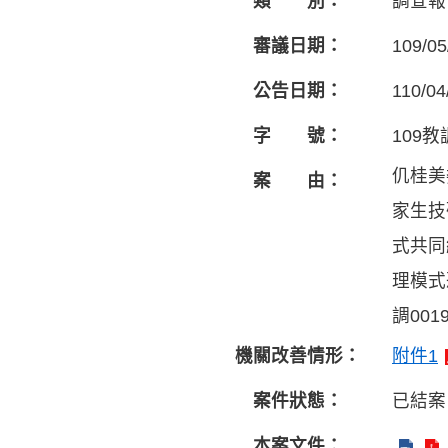
類 別：
調查報
審議日期：
109/05
公告日期：
110/04
字 號：
109教
仉桂美
案 由：
家生技
式共同
理模式
調0019
機關改善情形：
附件1
案件狀態：
已結案
本案文件：