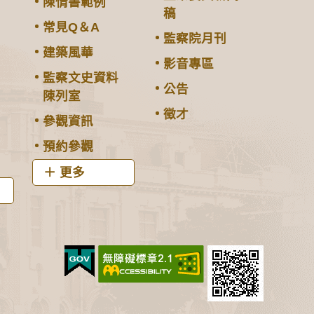
陳情書範例
稿
常見Q＆A
監察院月刊
建築風華
影音專區
監察文史資料
公告
陳列室
徵才
參觀資訊
預約參觀
更多