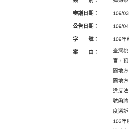
類 別：
彈劾案
審議日期：
109/03
公告日期：
109/04
字 號：
109
臺灣桃
案 由：
官，預
園地方
園地方
違反法
號函將
度選訴
103