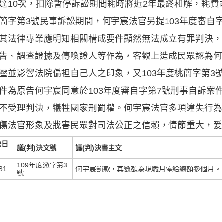
達10次，扣除暫停訴訟期間耗時將近2年最終和解，耗費
簡字第3號民事訴訟期間，何宇宸法官另提103年度審自
其法律專業應明知相關構成要件顯然無法成立有罪判決，
告、調查證據及傳喚證人等作為，客觀上造成民眾認為何
壓並影響法院偏袒自己人之印象，又103年度桃簡字第3
件為原告何宇宸同意於103年度審自字第7號刑事自訴案
不受理判決，犧牲國家刑罰權。何宇宸法官多項違失行為
傷法官形象及戕害民眾對司法公正之信賴，情節重大，爰
決日
議(判)決文號
議(判)決書主文
109年度懲字第3
31
何宇宸罰款，其數額為現職月俸給總額參個月。
號