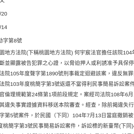
文
/20
/14
年劾字第8號
園地方法院(下稱桃園地方法院) 何宇宸法官擔任該院10
斷並顯露被告犯罪之心證，以脅迫押人或利誘准予具保停
法院105年度聲字第1890號刑事裁定迴避該案，違反無
法院103年度桃簡字第3號返還不當得利民事簡易訴訟案
官倫理規範第24條第1項前段規定。案經司法院108年6月14
其違失事實證據資料移送本院審查。經查，除前揭違失行
字第5號案件，於民國（下同）104年7月13日當庭撤銷
年度桃簡字第3號民事簡易訴訟案件，訴訟標的新臺幣(下同