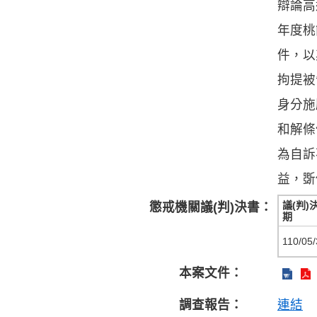
辯論高
年度桃
件，以
拘提被
身分施
和解條
為自訴
益，斲
議(判)
懲戒機關議(判)決書：
期
110/05/
本案文件：
調查報告：
連結