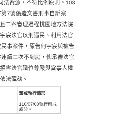
司法資源，不符比例原則。103
字第7號偽造文書刑事自訴案
且二案審理過程桃園地方法院
宇宸法官以刑逼民、利用法官
號民事案件，原告何宇宸與被告
件連續二次不到庭，俾承審法官
損害法官職位尊嚴與當事人權
依法彈劾。
懲戒執行情形
110/07/09執行懲戒
處分。