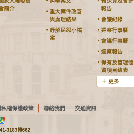
國家人權委員
糾舉案文
預決算及會計
會簡介
報告
重大案件改善
與處理結果
會議紀錄
紓解民怨小檔
巡察行事曆
案
會議行事曆
巡察報告
保有及管理個
資項目總表
更多
隱私權保護政策
聯絡我們
交通資訊
1-3183轉662