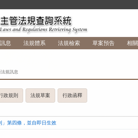
:::
訊息
法規體系
法規檢索
草案預告
相關
新法規訊息
(請
(請
(請
行政規則
法規草案
行政函釋
按
按
按
下
下
下
R
ENTER
ENTER
ENTER
則」第四條，並自即日生效
查
查
查
看
看
看