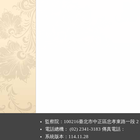
清
清
清
單)
單)
單)
:::
監察院：100216臺北市中正區忠孝東路一段 2
電話總機： (02) 2341-3183 傳真電話：
系統版本：
114.11.28