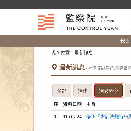
跳
到
主
要
內
容
區
最新
塊
:::
現在位置：
最新訊息
最新訊息
- 本單元顯示近
9
個月最
(請
(請
(請
全部
法律
法規命令
按
按
按
序
資料日期
下
主旨
下
下
ENTER
ENTER
ENTE
1.
115.07.24
修正「審計法施行細
查
查
查
看
看
看