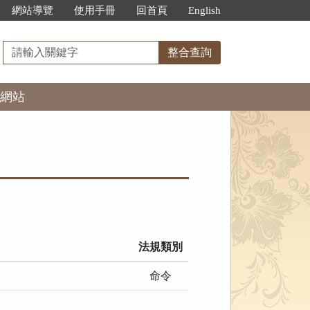
網站導覽
使用手冊
回首頁
English
請
整合查詢
輸
入
網站
關
鍵
字
法規類別
命令