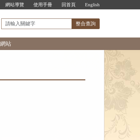
網站導覽
使用手冊
回首頁
English
請
整合查詢
輸
入
網站
關
鍵
字