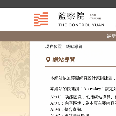
跳
到
主
要
內
容
區
最新
塊
:::
現在位置：
網站導覽
網站導覽
本網站依無障礙網頁設計原則建置
本網站的快速鍵﹝Accesskey﹞設
Alt+U：功能區塊，包括網站導覽
Alt+C：內容區塊，為本頁主要內容
Alt+S：整合查詢。
Alt+Z：網站資訊區塊。