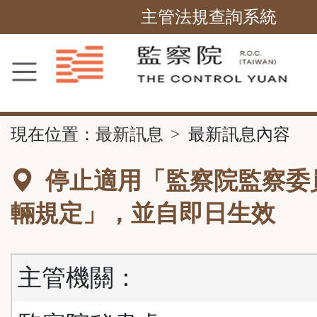
跳
主管法規查詢系統
到
主
要
內
容
::
現在位置：
最新訊息
最新訊息內容
區
塊
停止適用「監察院監察委
輛規定」，並自即日生效
主管機關：