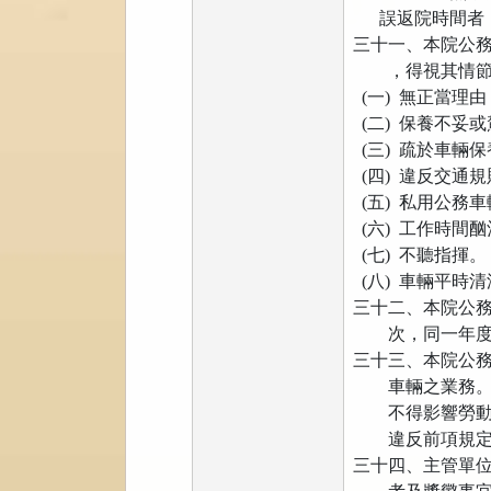
誤返院時間者，
三十一、本院公
，得視其情節輕
(一) 無正當理
(二) 保養不妥
(三) 疏於車輛
(四) 違反交通
(五) 私用公務
(六) 工作時間
(七) 不聽指揮。
(八) 車輛平時
三十二、本院公
次，同一年度
三十三、本院公
車輛之業務。於
不得影響勞動
違反前項規定者
三十四、主管單