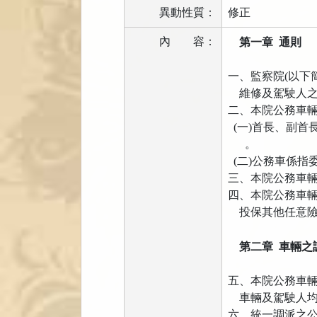
異動性質：
修正
內
容：
第一章 通則
一、監察院(以下
維修及駕駛人之
二、本院公務車
(一)首長、副首
。
(二)公務車係指
三、本院公務車
四、本院公務車
投保其他任意
第二章 車輛之
五、本院公務車
車輛及駕駛人均
六、統一調派之