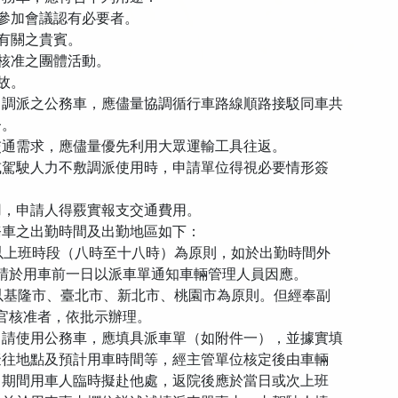
或參加會議認有必要者。
務有關之貴賓。
長核准之團體活動。
事故。
中調派之公務車，應儘量協調循行車路線順路接駁同車共
帑。
通需求，應儘量優先利用大眾運輸工具往返。
駕駛人力不敷調派使用時，申請單位得視必要情形簽
。
，申請人得覈實報支交通費用。
務車之出勤時間及出勤地區如下：
：以上班時段（八時至十八時）為原則，如於出勤時間外
於用車前一日以派車單通知車輛管理人員因應。
：以基隆市、臺北市、新北市、桃園市為原則。但經奉副
核准者，依批示辦理。
申請使用公務車，應填具派車單（如附件一），並據實填
往地點及預計用車時間等，經主管單位核定後由車輛
期間用車人臨時擬赴他處，返院後應於當日或次上班