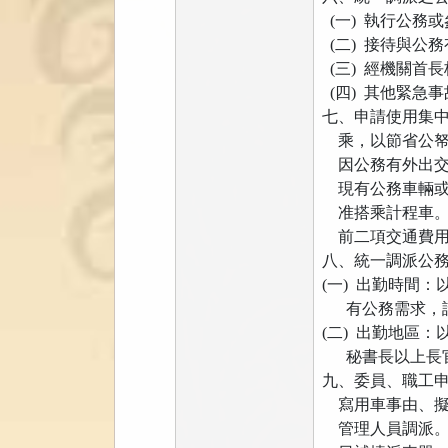
(一) 執行公務
(二) 接待與公
(三) 經機關首
(四) 其他緊急
七、申請使用集
乘，以節省公
因公務有外出交
現有公務車輛或
准搭乘計程車
前二項交通費用
八、統一調派公
(一) 出勤時間
有公務需求，請
(二) 出勤地區
秘書長以上長官
九、委員、職工
寫用車事由、擬
管理人員調派。