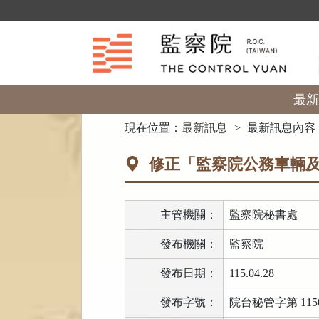
跳
到
主
要
內
容
區
最新
塊
:::
現在位置：
最新訊息
最新訊息內容
修正「監察院公務車輛及
主管機關：
監察院秘書處
發布機關：
監察院
發布日期：
115.04.28
發布字號：
院台秘管字第 1150