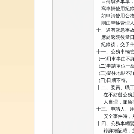
日補填派車單，
寫車輛使用紀錄
如申請使用公務
則由車輛管理人
十、遇有緊急事
應於返院後當日
紀錄後，交予主
十一、公務車輛
(一)用車事由不
(二)申請單位一
(三)擬往地點不
(四)日期不符。
十二、委員、職
在不妨礙公務原
人自理，並負擔
十三、申請人、
安全事件時，用
十四、公務車輛
錄詳細記載，於