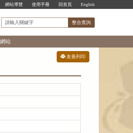
網站導覽
使用手冊
回首頁
English
請
整合查詢
輸
入
網站
關
鍵
字
友善列印