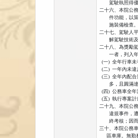
駕駛執照得優先
二十六、本院公
件功能，以策行
施裝備檢查
二十七、駕駛人
解駕駛技術及交
二十八、為獎勵
一者，列入年
(一) 全年行車
(二) 一年內未
(三) 全年內配
多，且圓滿達
(四) 公務車全
(五) 執行專案
二十九、本院公
違規事件，遭有
終考核；因而
三十、本院公務
區車庫。無勤務