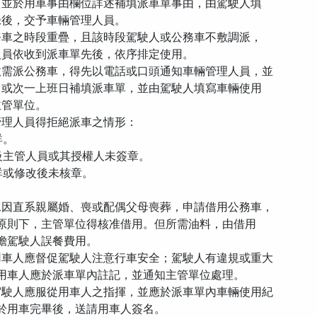
並於用車事由欄位詳述補填派車單事由，由駕駛人填
後，交予車輛管理人員。
車之時段重疊，且該時段駕駛人或公務車不敷調派，
員依收到派車單先後，依序排定使用。
故需派公務車，得先以電話或口頭通知車輛管理人員，並
或次一上班日補填派車單，並由駕駛人填寫車輛使用
管單位。
管理人員得拒絕派車之情形：
詳。
級主管人員或其授權人未簽章。
詳或修改後未核章。
工因直系親屬婚、喪或配偶父母喪葬，申請借用公務車，
則下，主管單位得核准借用。但所需油料，由借用
駕駛人誤餐費用。
用車人應督促駕駛人注意行車安全；駕駛人有違規或重大
車人應於派車單內註記，並通知主管單位處理。
駕駛人應服從用車人之指揮，並應於派車單內車輛使用紀
用車完畢後，送請用車人簽名。