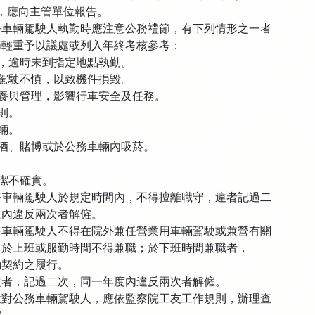
應向主管單位報告。
務車輛駕駛人執勤時應注意公務禮節，有下列情形之一者
重予以議處或列入年終考核參考：
由，逾時未到指定地點執勤。
或駕駛不慎，以致機件損毀。
保養與管理，影響行車安全及任務。
規則。
車輛。
酗酒、賭博或於公務車輛內吸菸。
清潔不確實。
務車輛駕駛人於規定時間內，不得擅離職守，違者記過二
內違反兩次者解僱。
務車輛駕駛人不得在院外兼任營業用車輛駕駛或兼營有關
上班或服勤時間不得兼職；於下班時間兼職者，
契約之履行。
，記過二次，同一年度內違反兩次者解僱。
位對公務車輛駕駛人，應依監察院工友工作規則，辦理查