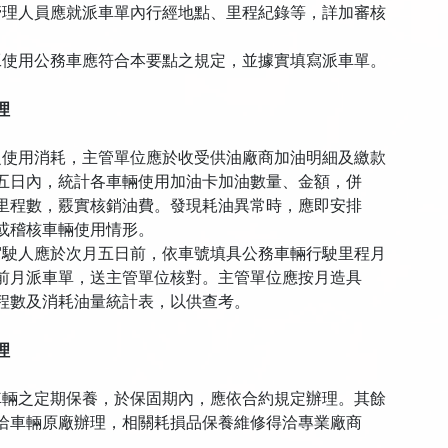
管理人員應就派車單內行經地點、里程紀錄等，詳加審核
工使用公務車應符合本要點之規定，並據實填寫派車單。
理
之使用消耗，主管單位應於收受供油廠商加油明細及繳款
日內，統計各車輛使用加油卡加油數量、金額，併
程數，覈實核銷油費。發現耗油異常時，應即安排
稽核車輛使用情形。
駕駛人應於次月五日前，依車號填具公務車輛行駛里程月
月派車單，送主管單位核對。主管單位應按月造具
數及消耗油量統計表，以供查考。
理
車輛之定期保養，於保固期內，應依合約規定辦理。其餘
車輛原廠辦理，相關耗損品保養維修得洽專業廠商