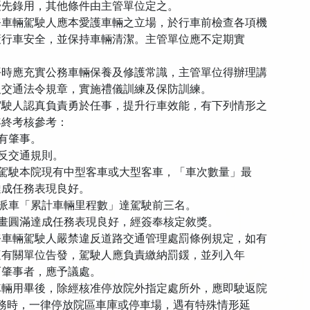
錄用，其他條件由主管單位定之。
務車輛駕駛人應本愛護車輛之立場，於行車前檢查各項機
車安全，並保持車輛清潔。主管單位應不定期實
。
平時應充實公務車輛保養及修護常識，主管單位得辦理講
通法令規章，實施禮儀訓練及保防訓練。
駕駛人認真負責勇於任事，提升行車效能，有下列情形之
終考核參考：
未有肇事。
違反交通規則。
合駕駛本院現有中型客車或大型客車，「車次數量」最
成任務表現良好。
年派車「累計車輛里程數」達駕駛前三名。
計畫圓滿達成任務表現良好，經簽奉核定敘獎。
務車輛駕駛人嚴禁違反道路交通管理處罰條例規定，如有
關單位告發，駕駛人應負責繳納罰鍰，並列入年
肇事者，應予議處。
車輛用畢後，除經核准停放院外指定處所外，應即駛返院
時，一律停放院區車庫或停車場，遇有特殊情形延