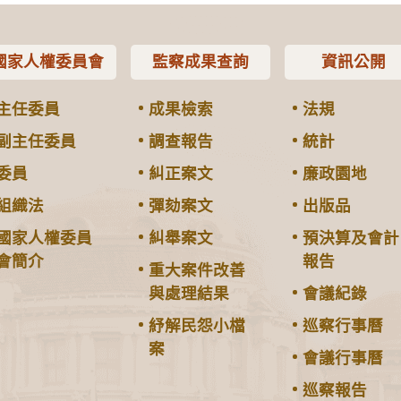
國家人權委員會
監察成果查詢
資訊公開
主任委員
成果檢索
法規
副主任委員
調查報告
統計
委員
糾正案文
廉政園地
組織法
彈劾案文
出版品
國家人權委員
糾舉案文
預決算及會計
會簡介
報告
重大案件改善
與處理結果
會議紀錄
紓解民怨小檔
巡察行事曆
案
會議行事曆
巡察報告