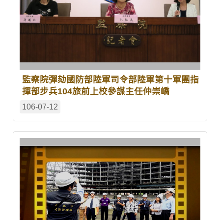
監察院彈劾國防部陸軍司令部陸軍第十軍團指
揮部步兵104旅前上校參謀主任仲崇嶠
106-07-12