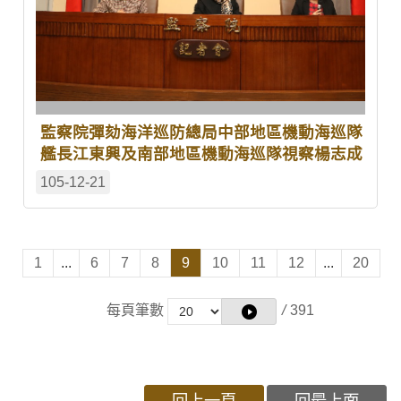
監察院彈劾海洋巡防總局中部地區機動海巡隊
艦長江東興及南部地區機動海巡隊視察楊志成
105-12-21
1
...
6
7
8
9
10
11
12
...
20
每頁筆數
/
391
回上一頁
回最上面