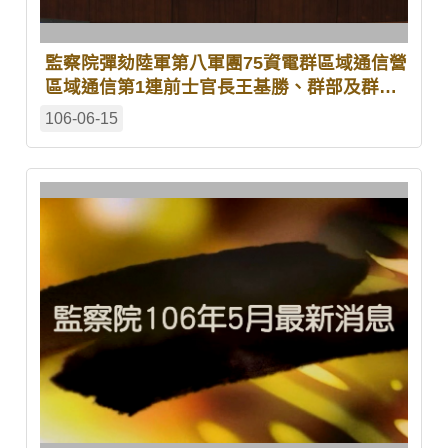
監察院彈劾陸軍第八軍團75資電群區域通信營
區域通信第1連前士官長王基勝、群部及群部
連通信部隊前指揮官曾紀群、區域通信營營部
106-06-15
及營部連前營長成遠志