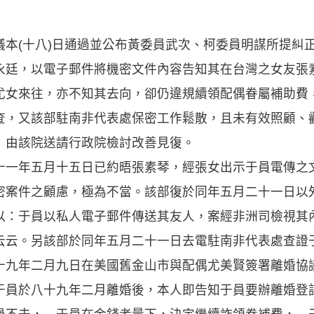
本(十八)日通過並公布黃委員武次、柯委員明謀所提糾
永廷，以電子郵件將機密文件內容告知其在台灣之女友張
尤女來往，亦不知其去向，卻仍違規續領配偶眷屬補助費
查，又該部駐南非代表處保密工作鬆散，且未有效照顧、
」由該院送請行政院檢討改善見復。
十一年五月十五日已約晤張素琴，經張女出示于員電傳之
密案件之顧慮，極為不當。該部復於同年五月二十一日以外
以：于員以私人電子郵件傳送其友人，案經非洲司檢視其
云云。另該部於同年五月二十一日去電駐南非代表處查證
十九年二月九日在美國舊金山市與配偶尤美賢簽署離婚協
于員於八十九年二月離婚後，本人即告知于員要辦離婚登