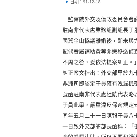
日期：91-12-18
監察院外交及僑政委員會會議
駐南非代表處業務組副組長于
國舊金山協議離婚後，即未與
配偶眷屬補助費等罪嫌移送偵
不周之咎，爰依法提案糾正。
糾正案文指出：外交部早於九
非洲司即認定于員確有洩漏機
號函駐南非代表處杜陵代表略
于員此舉，嚴重違反保密規定
同年五月二十一日陳報于員八
一日致外交部簡部長函稱：「