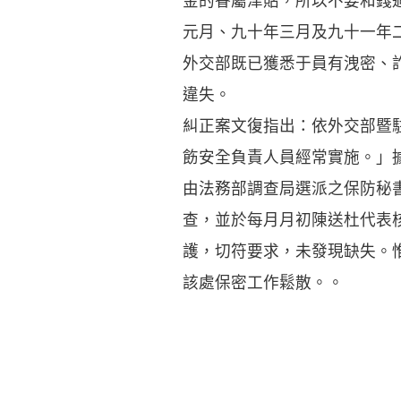
金的眷屬津貼，所以不要和錢
元月、九十年三月及九十一年
外交部既已獲悉于員有洩密、
違失。
糾正案文復指出：依外交部暨
飭安全負責人員經常實施。」
由法務部調查局選派之保防秘
查，並於每月月初陳送杜代表
護，切符要求，未發現缺失。
該處保密工作鬆散。。