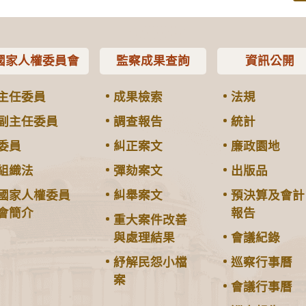
國家人權委員會
監察成果查詢
資訊公開
主任委員
成果檢索
法規
副主任委員
調查報告
統計
委員
糾正案文
廉政園地
組織法
彈劾案文
出版品
國家人權委員
糾舉案文
預決算及會計
會簡介
報告
重大案件改善
與處理結果
會議紀錄
紓解民怨小檔
巡察行事曆
案
會議行事曆