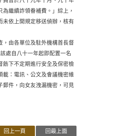
于員曾於八十九年十月、九十年
只為繼續詐領眷補費。」綜上，
而未依上開規定移送偵辦，核有
查，由各單位及駐外機構首長督
：該處自八十一年起即配置一名
督飭下不定期進行安全及保密檢
項載：電訊、公文及會議機密維
子郵件，向女友洩漏機密，可見
回上一頁
回最上面