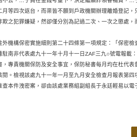
過不去，…于員在金錢考量下，決定繼續詐領眷補費，…
二月等四次返台，而渠皆不願到戶政機關辦理離婚登記，
詐欺之犯罪嫌疑，然卻僅分別為記過二次、一次之懲處，
駐外機構保密實施細則第二十四條第一項規定：「保密檢
據駐南非代表處九十一年十月十一日ZAF三九○號電報載
書，專責機關保防及安全事宜，保防秘書每月均在杜代表
核閱。檢視該處九十一年一月至九月安全檢查月報表第四
惟查本件洩密案，卻由該處業務組副組長于永廷輕易以電