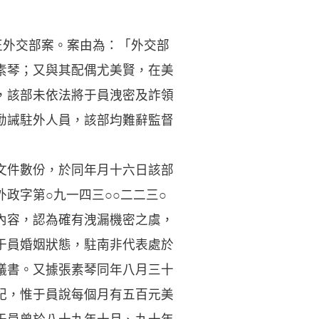
正外交部案。案由為：「外交部
素琴；又與其配偶尤美賢，在美
，該部未依法將于員洩密及詐領
勸誡駐外人員，該部均難辭監督
文件數份，於同年月十六日該部
政字第○九一四三○○二二三○
內容，認為確有洩漏機密之虞，
于員婚姻狀態，駐南非代表處於
議書。又據張素琴同年八月三十
記，惟于員說每個月有五百元美