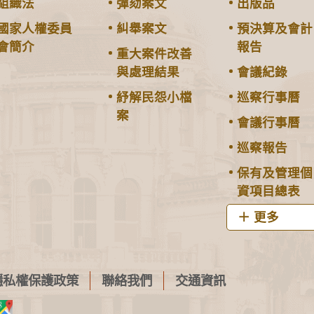
組織法
彈劾案文
出版品
國家人權委員
糾舉案文
預決算及會計
會簡介
報告
重大案件改善
與處理結果
會議紀錄
紓解民怨小檔
巡察行事曆
案
會議行事曆
巡察報告
保有及管理個
資項目總表
更多
隱私權保護政策
聯絡我們
交通資訊