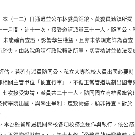
，本（十二）日通過並公布林委員鉅鋃、黃委員勤鎮所提
十一月間，計十一次，接受邀請派員三十一人，隨同公、
宜」未能確實查證，影響學生權益，且亦未依規定詳為審查
有疏失。由該院函請行政院轉飭所屬，切實檢討並依法妥
場評估，若確有派員隨同公、私立大專院校人員出國必要
部相關主管單位「便宜行事」，不循正常管道規劃出國考
，七次接受邀請，派員共二十一人，隨同國立高雄餐旅管
技術學院出國，與學生爭利，遭致物議，顯非得宜。對於「
。
位，本為監督所屬機關學校各項校務之運作與執行，依公