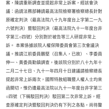
案，陳請重新調查並提起非常上訴案，經該會決
議：函請法務部轉請最高法院檢察署檢察總長針對
原確定判決（最高法院八十九年度台上字第二一九
六號判決）暨駁回判決（最高法院九十一年度台非
字第三○四號）分別對於被告等三人研提非常上
訴。 本案係據該院人權保障委員會第三次會議決
議。推請江前委員鵬堅（召集人，已故）、李委員
伸一、黃委員勤鎮調查，後該院分別於八十九年十
二月二十七日、九十一年四月十日建議請檢察總長
提起非常上訴兩次，國際特赦組職暨人權人士均來
函關切，惟仍遭最高法院以九十一年度台非字第三
○四號（下稱駁回判決）駁回第二次非常上訴，經
查原確定判決暨駁回判決仍有下列之各點，尚待釐