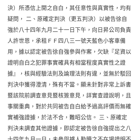
決）所憑信上開之自白，其任意性與真實性，均有
疑問， 二、原確定判決（更五判決）以被告徐自
強於八十四年九月二十一日下午，向日昇公司負責
人許世恩，承租ＦＦ四八三一號天藍色小客車備
用，據以認定被告徐自強參與作案，欠缺『足資以
證明自白之犯罪事實確具有相當程度真實性之證
據』，核與經驗法則及論理法則有違，並無於駁回
判決中獲得澄清，殊有不當。顯未針對非常上訴書
暨該院前調查意見暨核簽意見，詳實查證說明，且
事關重典，對於共同被告自白給予過高評價而無確
實補強證據，於法不合，難昭公信。 三、原確定
判決未調查其他證據，即認定被告徐自強提出之八
十四年九月一日，未參與擄人勒贖之不在場證明不