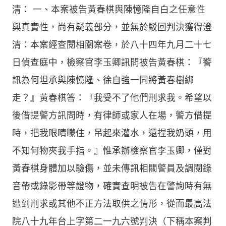
清： 一、本案被告黃春棋與陳憶隆自白之任意性
與真實性，尚有疑義部分，並無於駁回判決獲得澄
清：本案經查閱相關案卷，於八十四年九月二十七
日偵查庭中，檢察官李玉卿訊問被告黃春棋：『警
訊為何坦承與陳憶隆、徐自強一同將黃春樹綁
走？』黃春棋答：『我受不了他們刑求我。希望以
後借提警方訊問時，有律師或家人在場，警方借提
時，把我眼睛矇住，吊起來灌水，還捏我奶頭，用
不知何物夾我手指。』惟承辦檢察官李玉卿，僅對
黃春棋身體加以驗傷，並未傳訊相關警員及調閱錄
音帶或錄影帶等證物，確實查明被告在警詢時有無
遭到刑求或其他不正方法取供之情形，從而最高法
院八十九年台上字第二一九六號判決（下稱本案判