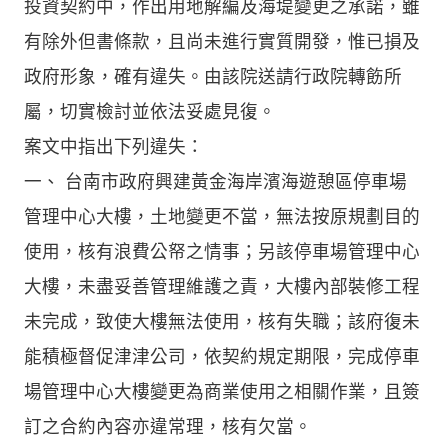
投資契約中，作出用地解編及海堤變更之承諾，雖
有除外但書條款，且尚未進行實質開發，惟已損及
政府形象，確有違失。由該院送請行政院轉飭所
屬，切實檢討並依法妥處見復。
案文中指出下列違失：
一、 台南市政府興建黃金海岸濱海遊憩區停車場
管理中心大樓，土地變更不當，無法按原規劃目的
使用，核有浪費公帑之情事；另該停車場管理中心
大樓，未盡妥善管理維護之責，大樓內部裝修工程
未完成，致使大樓無法使用，核有失職；該府復未
能積極督促津津公司，依契約規定期限，完成停車
場管理中心大樓變更為商業使用之相關作業，且簽
訂之合約內容亦違常理，核有欠當。