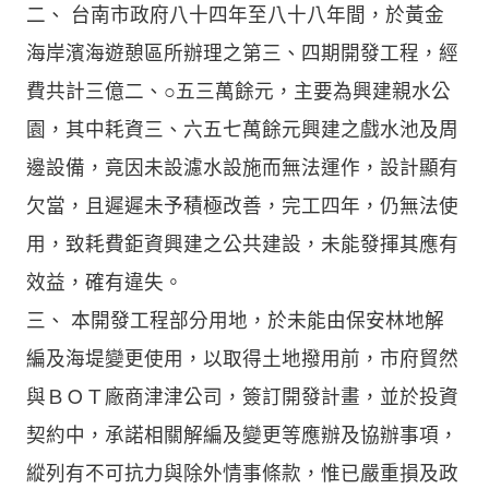
二、 台南市政府八十四年至八十八年間，於黃金
海岸濱海遊憩區所辦理之第三、四期開發工程，經
費共計三億二、○五三萬餘元，主要為興建親水公
園，其中耗資三、六五七萬餘元興建之戲水池及周
邊設備，竟因未設濾水設施而無法運作，設計顯有
欠當，且遲遲未予積極改善，完工四年，仍無法使
用，致耗費鉅資興建之公共建設，未能發揮其應有
效益，確有違失。
三、 本開發工程部分用地，於未能由保安林地解
編及海堤變更使用，以取得土地撥用前，市府貿然
與ＢＯＴ廠商津津公司，簽訂開發計畫，並於投資
契約中，承諾相關解編及變更等應辦及協辦事項，
縱列有不可抗力與除外情事條款，惟已嚴重損及政