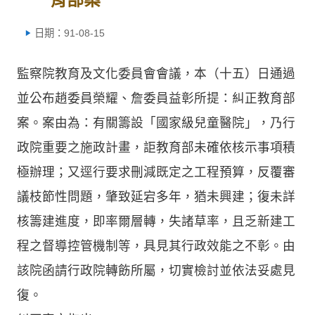
日期：91-08-15
監察院教育及文化委員會會議，本（十五）日通過
並公布趙委員榮耀、詹委員益彰所提：糾正教育部
案。案由為：有關籌設「國家級兒童醫院」，乃行
政院重要之施政計畫，詎教育部未確依核示事項積
極辦理；又逕行要求刪減既定之工程預算，反覆審
議枝節性問題，肇致延宕多年，猶未興建；復未詳
核籌建進度，即率爾層轉，失諸草率，且乏新建工
程之督導控管機制等，具見其行政效能之不彰。由
該院函請行政院轉飭所屬，切實檢討並依法妥處見
復。