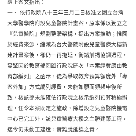
糾正案文指出：
一、 依行政院八十三年三月二日核准之國立台灣
大學醫學院附設兒童醫院計畫案，原本係以獨立之
『兒童醫院』規劃整體架構，提出方案推動；惟囿
於經費來源，縮減為台大醫院附設兒童醫療大樓新
建計畫案後，卻仍一再拖延，衡諸前揭協調過程，
實肇因於教育部罔顧行政院歷次「本案經費應由教
育部編列」之函示，徒為爭取教育預算額度外「專
案外加」方式編列經費，未能如願而頻頻申復所
致，核該部未能確依行政院之核示編列預算積極辦
理，任令本案既定之施政，除增設之兒童醫院機電
中心已完工外，該兒童醫療大樓之主體建築工程，
迄今仍未動工建造，實難脫延誤之責。