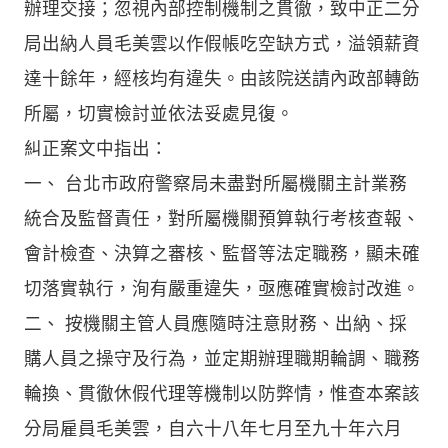
辦理交接；忽視內部控制機制之貫徹，致中正二分
局出納人員毛美雲以作假帳吃空缺方式，溢領薪資
達十餘年，經核均有違失。由該院送請內政部轉飭
所屬，切實檢討並依法妥處見復。
糾正案文中指出：
一、 台北市政府警察局未盡對所屬機關主計業務
統合及監督責任，對所屬機關預算執行考核查報、
會計檢查、決算之審核、監督等法定職務，顯未確
切落實執行，洵有嚴重違失，亟應確實檢討改進。
二、 按機關主管人員應隨時注意財務、出納、採
購人員之操守及行為，並定期辦理職期輪調、職務
輪換、貫徹休假代理等機制以防弊情，惟查本案該
分局雇員毛美雲，自六十八年七月至九十年六月