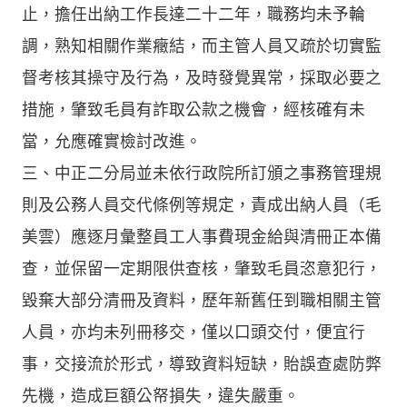
止，擔任出納工作長達二十二年，職務均未予輪
調，熟知相關作業癥結，而主管人員又疏於切實監
督考核其操守及行為，及時發覺異常，採取必要之
措施，肇致毛員有詐取公款之機會，經核確有未
當，允應確實檢討改進。
三、中正二分局並未依行政院所訂頒之事務管理規
則及公務人員交代條例等規定，責成出納人員（毛
美雲）應逐月彙整員工人事費現金給與清冊正本備
查，並保留一定期限供查核，肇致毛員恣意犯行，
毀棄大部分清冊及資料，歷年新舊任到職相關主管
人員，亦均未列冊移交，僅以口頭交付，便宜行
事，交接流於形式，導致資料短缺，貽誤查處防弊
先機，造成巨額公帑損失，違失嚴重。