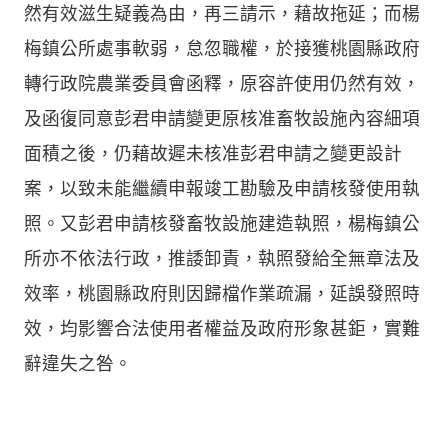
然有效滋生疑義為由，再三請示，藉故拖延；而楊
梅鎮公所處事軟弱，怠忽職權，於接獲桃園縣政府
轉行政院農業委員會函釋，原容許使用仍然有效，
及函復同意彭君申請變更原核准畜牧設施內容細項
面積之後，仍藉故遲未核准彭君申請之變更設計
案，以致未能繼續申報竣工勘驗及申請核發使用執
照。又彭君申請核發畜牧設施建造執照，楊梅鎮公
所亦不依法行政，推諉卸責，執照發給全無章法及
效率，桃園縣政府則因歸檔作業疏漏，延誤發照時
效，均影響合法使用者權益及政府形象甚鉅，實難
辭違失之咎。