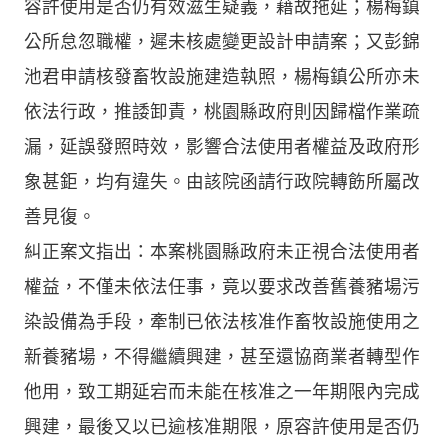
容許使用是否仍有效滋生疑義，藉故拖延；楊梅鎮
公所怠忽職權，遲未核處變更設計申請案；又彭錦
池君申請核發畜牧設施建造執照，楊梅鎮公所亦未
依法行政，推諉卸責，桃園縣政府則因歸檔作業疏
漏，延誤發照時效，影響合法使用者權益及政府形
象甚鉅，均有違失。由該院函請行政院轉飭所屬改
善見復。
糾正案文指出：本案桃園縣政府未正視合法使用者
權益，不僅未依法任事，竟以要求改善舊養豬場污
染設備為手段，牽制已依法核准作畜牧設施使用之
新養豬場，不得繼續興建，甚至還協商業者轉型作
他用，致工期延宕而未能在核准之一年期限內完成
興建，最後又以已逾核准期限，原容許使用是否仍