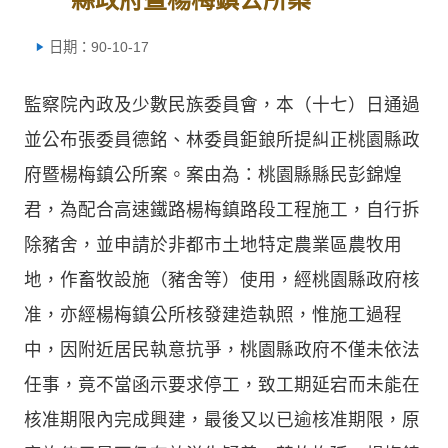
日期：90-10-17
監察院內政及少數民族委員會，本（十七）日通過
並公布張委員德銘、林委員鉅鋃所提糾正桃園縣政
府暨楊梅鎮公所案。案由為：桃園縣縣民彭錦煌
君，為配合高速鐵路楊梅鎮路段工程施工，自行拆
除豬舍，並申請於非都市土地特定農業區農牧用
地，作畜牧設施（豬舍等）使用，經桃園縣政府核
准，亦經楊梅鎮公所核發建造執照，惟施工過程
中，因附近居民執意抗爭，桃園縣政府不僅未依法
任事，竟不當函示要求停工，致工期延宕而未能在
核准期限內完成興建，最後又以已逾核准期限，原