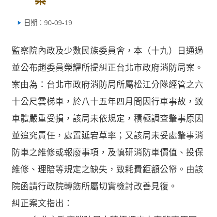
日期：90-09-19
監察院內政及少數民族委員會，本（十九）日通過
並公布趙委員榮耀所提糾正台北市政府消防局案。
案由為：台北市政府消防局所屬松江分隊經管之六
十公尺雲梯車，於八十五年四月間因行車事故，致
車體嚴重受損，該局未依規定，積極調查肇事原因
並追究責任，處置延宕草率；又該局未妥處肇事消
防車之維修或報廢事項，及慎研消防車價值、投保
維修、理賠等規定之缺失，致耗費鉅額公帑。由該
院函請行政院轉飭所屬切實檢討改善見復。
糾正案文指出：