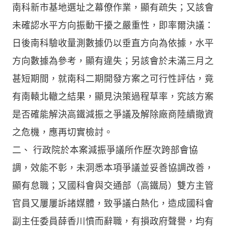
南科新市基地選址之幕僚作業，顯有疏失；又該會
未確認水平方向振動干擾之嚴重性，即率爾決議：
日後南科驗收量測數據仍以垂直方向為依據，水平
方向數據為參考，顯有違失；另該會於未滿三月之
甚短期間，就南科二期開發方案之可行性評估，竟
有南轅北轍之結果，顯見決策過程草率，究該方案
是否確能解決高鐵減振之爭議及解除廠商陸續撤資
之危機，應再切實檢討。
二、 行政院於本案減振爭議所作歷次跨部會協
調，效能不彰，未洞悉本項爭議並妥善協調改善，
顯有怠職；又國科會與交通部（高鐵局）雙方主管
官員又屢屢訴諸媒體，致爭議白熱化，造成國科會
副主任委員薛香川憤而辭職，有損政府聲譽，均有