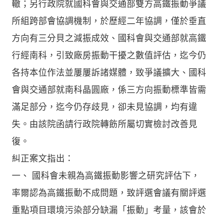
轍；另行政院就國科會與交通部雙方高鐵振動爭議
所組跨部會協調機制，於歷經二年協調，僅於垂直
方向有三分貝之減振成效、國科會與交通部就高鐵
行經南科，引致廠房振動干擾之數值評估，迄今仍
各持本位作法並屢屢訴諸媒體，致爭議擴大、國科
會與交通部就南科晶圓廠，係三方向振動標準皆需
滿足部分，迄今仍存歧見，卻未見協調，均有違
失。由該院函請行政院轉飭所屬切實檢討改善見
復。
糾正案文指出：
一、 國科會未親為高鐵振動影響之研究評估下，
率爾認為高鐵振動不成問題，致評選會議有關評選
重點項目環境污染部分缺漏「振動」考量，該會於