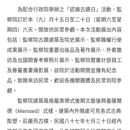
為配合行政院舉辦之「認識古蹟日」活動，監
察院訂於本（九）月十五日至二十日（星期六至星
期四）六天，開放供民眾參觀。本次活動展出內容
包括：監察院古蹟建築及院史展示、監察職權行使
成果展示、監察院重要出版品及著作展示、外賓邀
訪及出國開會考察照片展示、監察院暨審計部員工
及眷屬書畫攝影展，該院於活動期間並備有紀念
品，致贈來訪民眾，歡迎各機關團體及民眾到院參
觀。
監察院建築風格屬奧德式後期文藝復興曼薩爾
德（Mansard）式樣，建築內外隨處可見各式古典
彫塑，莊嚴而古樸，民國八十七年七月三十日經內