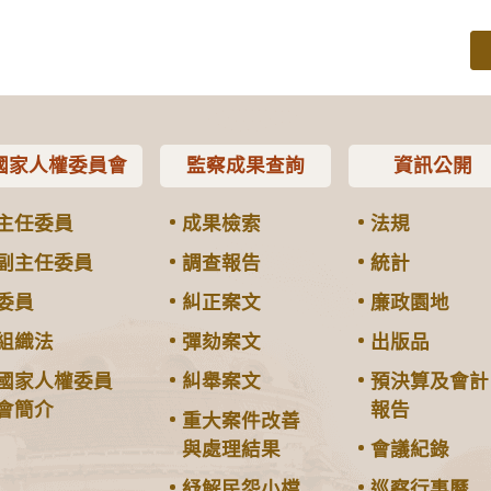
國家人權委員會
監察成果查詢
資訊公開
主任委員
成果檢索
法規
副主任委員
調查報告
統計
委員
糾正案文
廉政園地
組織法
彈劾案文
出版品
國家人權委員
糾舉案文
預決算及會計
會簡介
報告
重大案件改善
與處理結果
會議紀錄
紓解民怨小檔
巡察行事曆