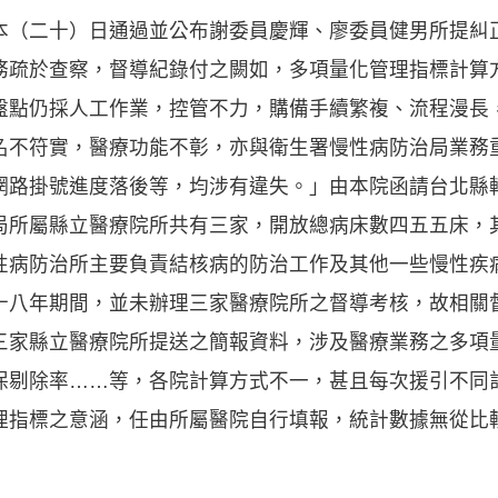
本（二十）日通過並公布謝委員慶輝、廖委員健男所提糾
務疏於查察，督導紀錄付之闕如，多項量化管理指標計算
盤點仍採人工作業，控管不力，購備手續繁複、流程漫長
名不符實，醫療功能不彰，亦與衛生署慢性病防治局業務
網路掛號進度落後等，均涉有違失。」由本院函請台北縣
屬縣立醫療院所共有三家，開放總病床數四五五床，
性病防治所主要負責結核病的防治工作及其他一些慢性疾
十八年期間，並未辦理三家醫療院所之督導考核，故相關
三家縣立醫療院所提送之簡報資料，涉及醫療業務之多項
保剔除率……等，各院計算方式不一，甚且每次援引不同
理指標之意涵，任由所屬醫院自行填報，統計數據無從比