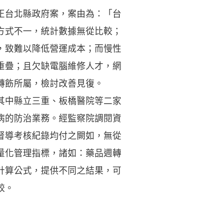
正台北縣政府案，案由為：「台
方式不一，統計數據無從比較；
，致難以降低營運成本；而慢性
重疊；且欠缺電腦維修人才，網
轉飭所屬，檢討改善見復。
其中縣立三重、板橋醫院等二家
病的防治業務。經監察院調閱資
督導考核紀錄均付之闕如，無從
量化管理指標，諸如：藥品週轉
計算公式，提供不同之結果，可
較。