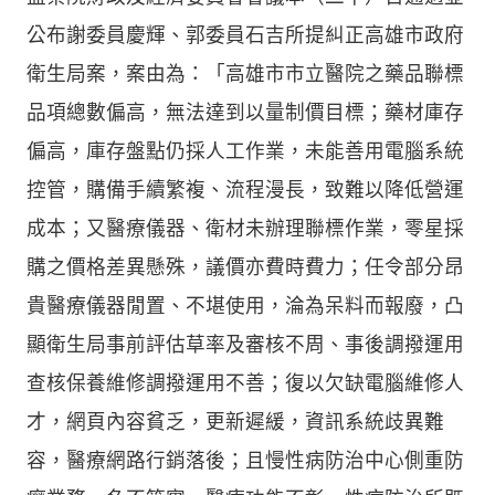
公布謝委員慶輝、郭委員石吉所提糾正高雄市政府
衛生局案，案由為：「高雄市市立醫院之藥品聯標
品項總數偏高，無法達到以量制價目標；藥材庫存
偏高，庫存盤點仍採人工作業，未能善用電腦系統
控管，購備手續繁複、流程漫長，致難以降低營運
成本；又醫療儀器、衛材未辦理聯標作業，零星採
購之價格差異懸殊，議價亦費時費力；任令部分昂
貴醫療儀器閒置、不堪使用，淪為呆料而報廢，凸
顯衛生局事前評估草率及審核不周、事後調撥運用
查核保養維修調撥運用不善；復以欠缺電腦維修人
才，網頁內容貧乏，更新遲緩，資訊系統歧異難
容，醫療網路行銷落後；且慢性病防治中心側重防