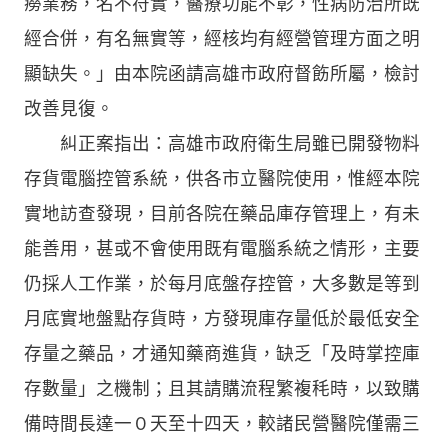
癆業務，名不符實，醫療功能不彰，性病防治所既
經合併，有名無實等，經核均有經營管理方面之明
顯缺失。」由本院函請高雄市政府督飭所屬，檢討
改善見復。
糾正案指出：高雄市政府衛生局雖已開發物料
存貨電腦控管系統，供各市立醫院使用，惟經本院
實地訪查發現，目前各院在藥品庫存管理上，有未
能善用，甚或不會使用既有電腦系統之情形，主要
仍採人工作業，於每月底盤存控管，大多數是等到
月底實地盤點存貨時，方發現庫存量低於最低安全
存量之藥品，才通知藥商進貨，缺乏「及時掌控庫
存數量」之機制；且其請購流程繁複秏時，以致購
備時間長達一０天至十四天，較諸民營醫院僅需三