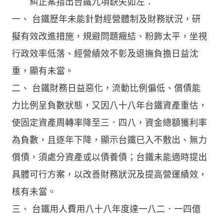
糾正案指出台鐵九項缺失如左：
一、 台鐵歷年未能針對經營體制及財務狀況，研
擬有效改進措施，規避問題癥結、粉飾太平，坐視
行政效率低落、經營績效不彰及退撫負擔日益沈
重，顯有未當。
二、 台鐵財務日益惡化，流動比例偏低、償債能
力比例呈負數狀態，又因八十八年台鐵資產重估，
使固定資產周轉率降至三．四八，資金總額獲利率
為負數，且逐年下降，顯示台鐵已入不敷出、無力
償債，須處分資產或以債養債；台鐵未能適時提出
具體可行方案，以改善財務狀況及提高營運績效，
核有未當。
三、 台鐵用人費用八十八年度達一八二．一四億