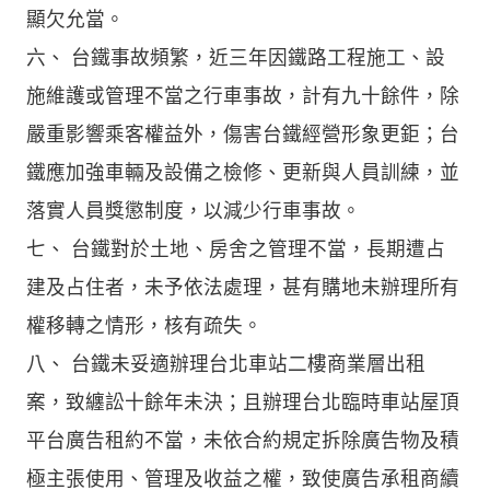
顯欠允當。
六、 台鐵事故頻繁，近三年因鐵路工程施工、設
施維護或管理不當之行車事故，計有九十餘件，除
嚴重影響乘客權益外，傷害台鐵經營形象更鉅；台
鐵應加強車輛及設備之檢修、更新與人員訓練，並
落實人員獎懲制度，以減少行車事故。
七、 台鐵對於土地、房舍之管理不當，長期遭占
建及占住者，未予依法處理，甚有購地未辦理所有
權移轉之情形，核有疏失。
八、 台鐵未妥適辦理台北車站二樓商業層出租
案，致纏訟十餘年未決；且辦理台北臨時車站屋頂
平台廣告租約不當，未依合約規定拆除廣告物及積
極主張使用、管理及收益之權，致使廣告承租商續