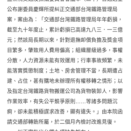
公布謝委員慶輝所提糾正交通部台灣鐵路管理局
案，案由為：「交通部台灣鐵路管理局年年虧損，
截至九十年度止，累計虧損已高達九八三．一三億
元；然該局長期以來，針對退撫卹償負擔及獎金項
目繁多，肇致用人費用偏高；組織層級過多，事權
分散，人力資源未能有效運用；行車事故頻繁，未
能落實獎懲制度；土地、房舍管理不當，長期遭占
建、占住，甚有購地未辦理所有權移轉之情形；以
及指定台灣鐵路貨物搬運公司為貨物裝卸人，影響
作業效率，有失公平競爭原則……等諸多問題沉
痾，卻未能積極謀求改善，顯有違失。」由本院函
請交通部轉飭所屬，於二個月內檢討改進見復。