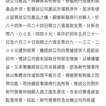
該公司產品，再轉賣其他商號，新龍商行除違約致
產品外流，影響該公司產品市場秩序外，並涉有侵
占盜賣該公司產品之嫌。嗣後新龍商行合夥人，於
八十四年一月二十四日開立八張還款支票，計新台
幣八、００五、四四０元，其中於同年五月三十一
日及六月三十日到期之六張支票計六、一三三、二
００元遭到退票，雖經該公司向票據提供人提起訴
訟中，惟該公司遲未採取任何保全措施，以維護權
益。又本案雖經該公司派員調查，認為新竹營業所
係以集體合作或知情不報方式，規避原有制度之防
弊功能，而持續從事違規行為所致，惟該公司對於
新竹營業所相關人員之違失責任，亦未切實查處並
監督改善，綜此，新竹營業所及台糖公司均有違