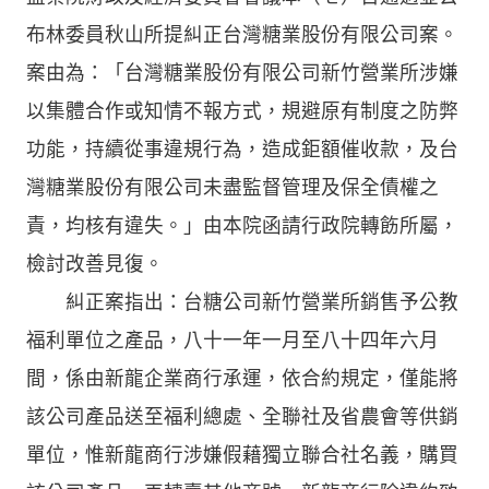
布林委員秋山所提糾正台灣糖業股份有限公司案。
案由為：「台灣糖業股份有限公司新竹營業所涉嫌
以集體合作或知情不報方式，規避原有制度之防弊
功能，持續從事違規行為，造成鉅額催收款，及台
灣糖業股份有限公司未盡監督管理及保全債權之
責，均核有違失。」由本院函請行政院轉飭所屬，
檢討改善見復。
糾正案指出：台糖公司新竹營業所銷售予公教
福利單位之產品，八十一年一月至八十四年六月
間，係由新龍企業商行承運，依合約規定，僅能將
該公司產品送至福利總處、全聯社及省農會等供銷
單位，惟新龍商行涉嫌假藉獨立聯合社名義，購買