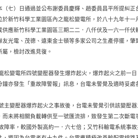
本（七）日通過並公布謝委員慶輝、趙委員昌平所提糾正
位於新竹科學工業園區內之龍松變電所，於八十九年十一
成供應新竹科學工業園區三期二二．八仟伏及一六一仟伏
聯友光電、茂德、遠東金士頓等多家公司之生產停擺，肇
所屬，檢討改進見復。
電龍松變電所四號變壓器發生爆炸起火，爆炸起火之前一
分鐘亦發生「重故障警報」訊息，台電未警覺及適時妥處
四號主變壓器爆炸起火之事故後，台電未警覺引供該變壓
，而未將相關負載轉供至一號匯流排，致發生第二次斷電
器故障率，較國外製高約一．六七倍；又竹科輸電系統事
件，導因為台電者有十九件。台電應積極改善輸配電線路