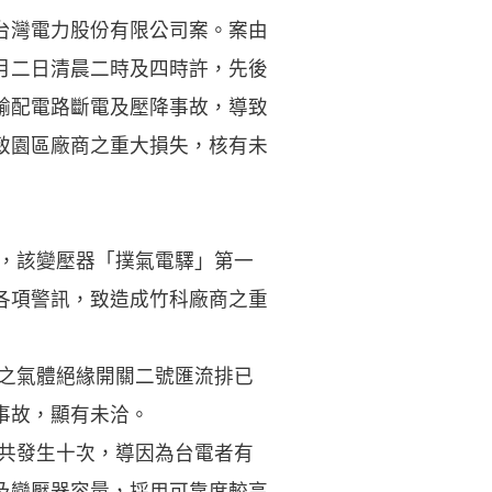
台灣電力股份有限公司案。案由
月二日清晨二時及四時許，先後
輸配電路斷電及壓降事故，導致
致園區廠商之重大損失，核有未
日，該變壓器「撲氣電驛」第一
各項警訊，致造成竹科廠商之重
器之氣體絕緣開關二號匯流排已
事故，顯有未洽。
故共發生十次，導因為台電者有
及變壓器容量，採用可靠度較高