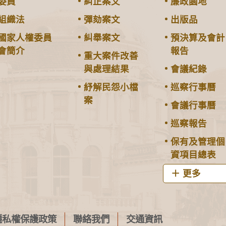
委員
糾正案文
廉政園地
組織法
彈劾案文
出版品
國家人權委員
糾舉案文
預決算及會計
會簡介
報告
重大案件改善
與處理結果
會議紀錄
紓解民怨小檔
巡察行事曆
案
會議行事曆
巡察報告
保有及管理個
資項目總表
更多
隱私權保護政策
聯絡我們
交通資訊