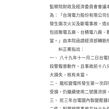
監察院財政及經濟委員會會議
為：「台灣電力股份有限公司
發生兩次火災及斷電事故，造
包括聯電五廠、台積電八廠、
當。」由本院函請經濟部轉飭
糾正案指出：
一、 八十九年十一月二日台
段警報曾動作，且事故前十八
大損失，核有未當。
二、 龍松變電所發生第一次
受損，仍繼續使用二號匯流排
三、 近三年台電國內製變壓
二件；配電線路事故共計六九