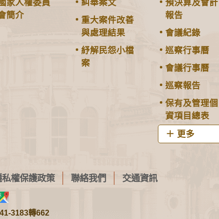
國家人權委員
糾舉案文
預決算及會計
會簡介
報告
重大案件改善
與處理結果
會議紀錄
紓解民怨小檔
巡察行事曆
案
會議行事曆
巡察報告
保有及管理個
資項目總表
更多
隱私權保護政策
聯絡我們
交通資訊
1-3183轉662