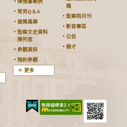
陳情書範例
稿
常見Q＆A
監察院月刊
建築風華
影音專區
監察文史資料
公告
陳列室
徵才
參觀資訊
預約參觀
更多