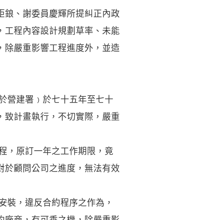
鉅鋃、謝委員慶輝所提糾正內政
，工程內容設計規劃草率、未能
，除嚴重影響工程進度外，並造
編於營建署﹚於七十五年至七十
，致計畫執行，不切實際，嚴重
期程，原訂一年之工作期限，竟
對於顧問公司之進度，無法有效
自安裝，違反合約程序之作為，
約廠商，有可乘之機，除嚴重影