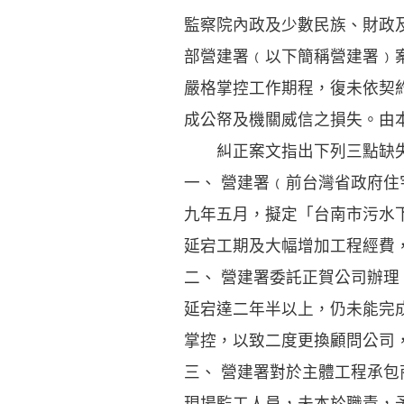
監察院內政及少數民族、財政
部營建署﹙以下簡稱營建署﹚
嚴格掌控工作期程，復未依契
成公帑及機關威信之損失。由
糾正案文指出下列三點缺
一、 營建署﹙前台灣省政府
九年五月，擬定「台南市污水
延宕工期及大幅增加工程經費
二、 營建署委託正賀公司辦
延宕達二年半以上，仍未能完
掌控，以致二度更換顧問公司
三、 營建署對於主體工程承
現場監工人員，未本於職責，