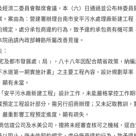
及經濟二委員會聯席會議，本（六）日通過並公布林委員
案。案由為：營建署辦理台南市安平污水處理廠新建工程
約規定，處分承包商違約行為，致予違約承包商有機可乘
本院函請內政部轉飭所屬改善見復。
失：
住宅及都市發展處﹙局﹚，八十八年因配合精省政策，納
下水道第一期實施計畫」之主要工程內容，設計規劃草率
，顯有未當。
理「安平污水廠新建工程」設計工作，未能嚴格掌控工作
成預定工程設計部分，需另行招商辦理；又未記取教訓，
，嚴重影響工程預定進度，顯有疏失。
包商信誼公司及水美公司，擅將未經審查核可之機械，逕
予以阻止，復未依契約規定，處分廠商違約行為，致予違