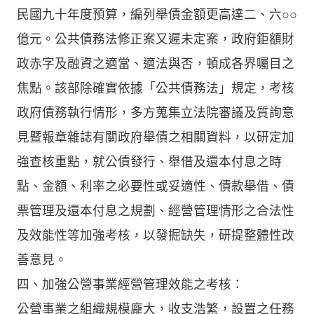
民國九十年度預算，編列舉債金額更高達二、六○○
億元。公共債務法修正案又遲未定案，政府鉅額財
政赤字及融資之適當、適法與否，頓成各界囑目之
焦點。該部除確實依據「公共債務法」規定，考核
政府債務執行情形，多方蒐集立法院審議及質詢意
見暨報章雜誌有關政府舉債之相關資料，以研定加
強查核重點，就公債發行、舉借及還本付息之時
點、金額、利率之必要性或妥適性、債款舉借、債
票管理及還本付息之規劃、經營管理情形之合法性
及效能性等加強考核，以發掘缺失，研提整體性改
善意見。
四、加強公營事業經營管理效能之考核：
公營事業之組織規模龐大，收支浩繁，設置之任務