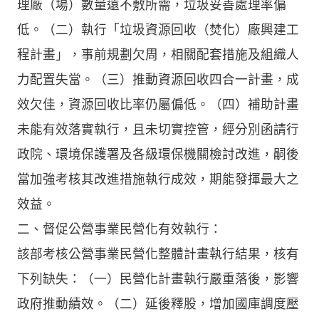
理廠（場）數量遠不敷所需，垃圾妥善處理率偏
低。（二）執行「垃圾資源回收（焚化）廠興建工
程計畫」，事前規劃欠周，相關配套措施及組織人
力配置失當。（三）推動資源回收四合一計畫，成
效欠佳，資源回收比率仍屬偏低。（四）補助計畫
未能有效落實執行，且未切實控管，經分別函請行
政院、環境保護署及各級環保機關檢討改進，嗣後
當加強考核其改進措施執行成效，期能發揮最大之
效益。
二、督促公營事業民營化有效執行：
該部考核公營事業民營化整體計畫執行結果，核有
下列缺失：（一）民營化計畫執行嚴重落後，影響
政府推動績效。（二）延後釋股，增加國庫調度壓