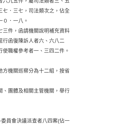
者六九五件，屬司法類者三、五
三七．三七，司法類次之，佔全
一０．一八。
七三件，函請機關說明補充資料
逕行函復陳訴人者六、六八二
行使職權參考者一、三四二件。
地方機關巡察分為十二組，按省
關、團體及相關主管機關，舉行
委員會決議派查者八四案(佔一