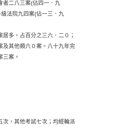
會者二八三案(佔四一．九
各級法院九四案(佔一三．九
案居多，占百分之三六．二０；
案及其他類六０案。八十九年完
案三案。
五次，其他考試七次；均經輪派