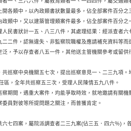
類者一、三六六件，屬教育類者一、一四四件，屬交通類
上開各類中，以內政類書狀數量最多，佔全部案件百分之
內政類中，又以建築管理類案件最多，佔全部案件百分之
民書狀計一五、八三八件，其處理結果：經派查者六
九二二件，認無違失、非監察院職權及應請補充資料等而
空泛，予以存查者八五一件，其他送主管機關參考或留供
巡察中央機關五七次，提出巡察意見一、二三九項。
察責任區，全年共巡察五三次，受理人民陳情五九八件。
期間，遇重大案件，均能爭取時效，就地邀請有關機
察委員對彼等所提問題之關注，而普獲肯定。
七四案，屬院派調查者二三九案(佔三五．四六％)，各