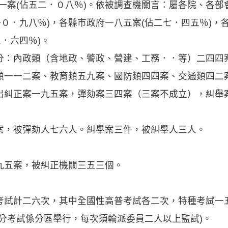
一案(佔五二．０八％)。依被調查機關言：屬各院、各部
一０．九八％)，各縣市政府一八五案(佔二七．四五％)，
五．六四％)。
：內政類（含地政、警政、營建、工務．．等）二四四
類一一二案、教育類五九案、國防類四四案、交通類四二
出糾正案一九五案，彈劾案三四案（三案不成立），糾舉
，被彈劾人七六人。糾舉案三件，被糾舉人三人。
五案，被糾正機關三五三個。
計二六次，其中全國性高普考試各二次，特種考試一
分考試係分區舉行，每次須輪派委員二人以上監試)。