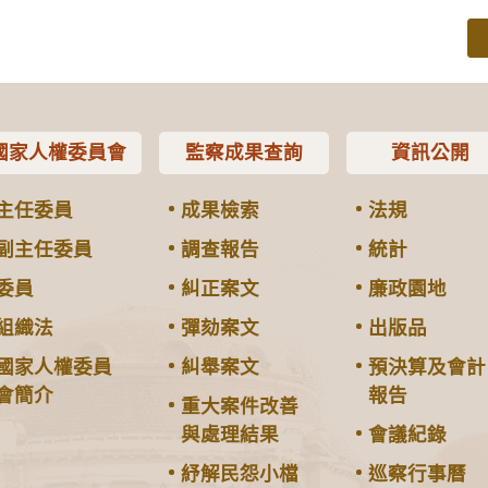
國家人權委員會
監察成果查詢
資訊公開
主任委員
成果檢索
法規
副主任委員
調查報告
統計
委員
糾正案文
廉政園地
組織法
彈劾案文
出版品
國家人權委員
糾舉案文
預決算及會計
會簡介
報告
重大案件改善
與處理結果
會議紀錄
紓解民怨小檔
巡察行事曆