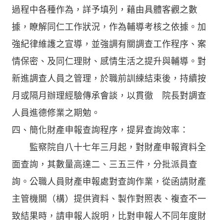
過程中各種作為，詳予填列，藉由具體客觀之數
據，瞭解同仁工作狀況，作為輔導考核之依據。加
強紀律維護之宣導，並強調有關調查工作程序、案
情保密、及同仁理財、感情生活之提升與輔導。對
新進調查人員之管理，於職前訓練結束後，持續按
月或隔月辦理經驗傳承會談，以貫徹 院長對調查
人員進德修業之期勉。
四、簡化財產申報查詢程序，提昇查詢效率：
監察院自八十七年三月起，對財產申報資料全
面查詢，其數量高達二、三五三件，分批派員查
詢。公職人員財產申報處對查詢作業，從函請財產
主管機關（構）提供資料、製作對照表、複查不一
致結果時，請申報人說明，比對申報人不同年度財