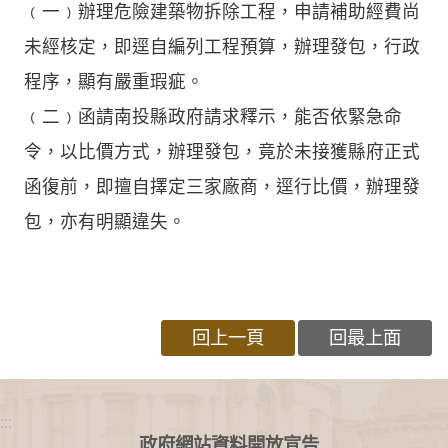
﹙一﹚辦理危險建築物拆除工程，申請補助經費尚
未經核定，即逕自編列工程預算，辦理發包，行政
程序，顯有嚴重瑕疵。
﹙二﹚函請南投縣政府請求釋示，能否依緊急命
令，以比價方式，辦理發包，竟於未接獲縣府正式
函復前，即擅自擇定三家廠商，逕行比價，辦理發
包，亦有明顯違失。
回上一頁
回最上面
:::
政府網站資料開放宣告