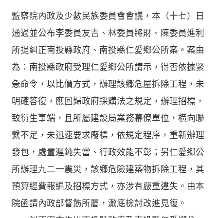
監察院內政及少數民族委員會會議，本（十七）日
通過並公布李委員友吉、林委員將財、陳委員進利
所提糾正南投縣政府、南投縣仁愛鄉公所案。案由
為：南投縣政府受理仁愛鄉公所請示，得否依據緊
急命令，以比價方式，辦理該鄉危屋拆除工程，未
明確答復，應回歸政府採購法之規定，辦理招標，
致衍生事端，且所屬建設局業務幕僚單位，橫向聯
繫不足，未迅速要求廢標，依規定程序，重新辦理
發包，處置遲鈍失當、行政效能不彰；另仁愛鄉公
所辦理九二一震災，該鄉危險建築物拆除工程，其
預算經費報編及招標方式，亦涉有嚴重違失。由本
院函請內政部督飭所屬，澈底檢討改進見復。