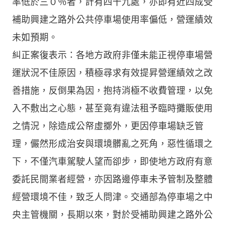
率低於三０％者，計有四十九處，亦即有近四成受
補助興建之路外公共停車場使用率偏低，營運績效
未如預期。
糾正案復表示：各地方政府非僅未能正視停車場營
運狀況不佳原因，積極尋求有效提昇營運績效之改
善措施，反倒果為因，抱持消極不收費管理，以免
入不敷出之心態，甚至竟有違法租予臨時攤販使用
之情況，除造成公帑虛擲外，更因停車場缺乏管
理，儼然形成治安與環境髒亂之死角，惡性循環之
下，不僅汽車駕駛人望而卻步，即使地方政府有意
委託民間業者經營，亦因路邊停車未予管制及整體
經營環境不佳，致乏人問津。交通部為停車場之中
央主管機關，長期以來，對於受補助興建之路外公