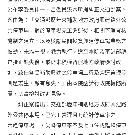
公布李委員伸一、呂委員溪木所提糾正交通部案。
案由為：「交通部歷年來補助地方政府興建路外公
共停車場，對於停車場完工營運後，相關管理考核
機制之建立，以及獎勵民間投資興建停車場業務之
推動，未能重視，戮力執行，迨至本院及審計部調
查指正缺失後，猶仍未積極督促地方政府檢討改
進，致任各受補助興建之停車場工程及營運管理等
問題叢生，顯有怠失。」由本院函請行政院轉飭所
屬，切實檢討改進見復。
糾正案指出：交通部歷年補助地方政府興建路
外公共停車場，已完工營運且有統計停車率之一三
六處停車場中，尖峰停車率不及七０％或離峰停車