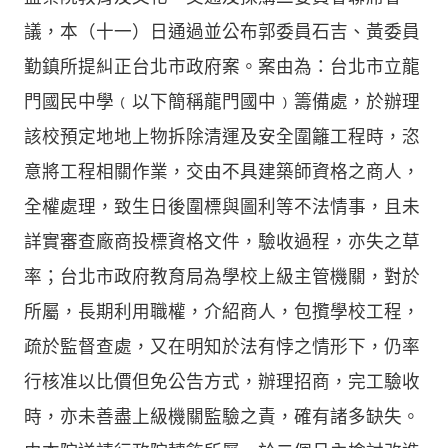
議，本（十一）日通過並公布郭委員石吉、黃委員
勤鎮所提糾正台北市政府案。案由為：台北市立龍
門國民中學﹙以下簡稱龍門國中﹚籌備處，於辦理
該校預定地地上物拆除清運及安全圍籬工程時，恣
意將工程相關作業，交由不具建築師資格之商人，
全權處理，致生日後圍標與圖利等不法情事，且未
詳實審查廠商投標資格文件，驗收過程，亦失之草
率；台北市政府教育局為學校上級主管機關，對於
所屬，長期利用職權，介紹商人，包攬學校工程，
疏於監督查處，又在明知於法有悖之情形下，仍率
行核准以比價但免公告方式，辦理招商，完工驗收
時，亦未善盡上級機關監驗之責，確有諸多缺失。