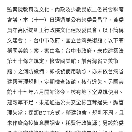
監察院教育及文化、內政及少數民族二委員會聯席
會議，本（十一）日通過並公布趙委員昌平、黃委
員守高所提糾正行政院文化建設委員會﹙以下簡稱
文建會﹚、台中市政府、國立台灣美術館﹙以下簡
稱國美館﹚案。案由為：台中市政府，未依建築法
第七十條之規定，檢查國美館﹙前台灣省立美術
館﹚之消防設備，即核發使用執照，亦未依台灣省
建築管理規則，定期檢查該館，核有違失。另國美
館七十七年六月開館迄今，核有地下室違規使用、
建蔽率不足、未能通過公共安全檢查等違失，顯管
理失當；採類BOT方式，整建館舍，規劃不周，且
未作廠商投資意願調查，耗費行政資源；另該館委