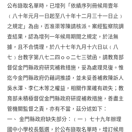
公布錄取名單時，已增列「依績序列冊候用壹年
﹙八十年元月一日起至八十年十二月三十一日止﹚
之規定」為由，否准渠等陳請核派。案經監察院調
查結果，認為增列一年候用期間之規定，於法無
據，且不合情理，於八十七年九月十六日以﹙八
七﹚台教字第八七二四ｏｏ二七三號函，請教育部
督促金門縣政府研究補救措施，妥為處理見復。惟
迄今金門縣政府仍藉詞推諉，並未妥善補救陳訴人
吳水澤、李仁木等之權益，相關作業確有疏失；教
育部未積極督促金門縣政府研提補救措施，善盡主
管機關監督之責，亦有不當，茲分述如下：
一、 金門縣政府缺失部分：﹙一﹚ 七十九年辦理
國中小學校長甄選，於公布錄取名單時，增訂候用