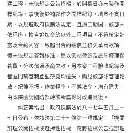
建工程，未依規定公告招標，於開標日亦未製作開
標紀錄，事後復於補製作之開標紀錄，填具不實日
期，以規避政府採購法規定，且施工期間，該部未
依程序，擅自追加合約以外工程項目，不符核定計
畫及合約內容，致超出合約總價並積欠承商款項，
復未依規定簽報核准，逕以營站盈餘及設施修理保
養費，分次償還承商欠款，另本案工程驗收紀錄及
營區門禁管制登記簿竟均遺失，顯見該部隊管理鬆
散，紀律不振，作業輕率，不遵法令，均有違失」
由本院函請國防部轉飭所屬檢討改進見復。
糾正案指出：政府採購法於八十七年五月二十
七日公布，依該法第二十七條第一項規定：「機關
辦理公開招標或選擇性招標，應將招標公告或辦理