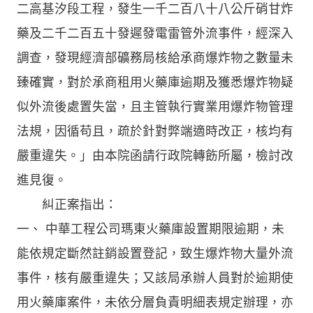
二高基汐段工程，發生一千二百八十八公斤硝甘炸
藥及二千二百五十發遲發電雷管外流事件，經深入
調查，發現經濟部礦務局核給承商爆炸物之數量未
臻確實，對於承商租用火藥庫逾期及獲悉爆炸物疑
似外流後處置失當，且主管執行實業用爆炸物管理
法規，因循苟且，疏於針對弊端適時改正，核均有
嚴重違失。」由本院函請行政院轉飭所屬，檢討改
進見復。
糾正案指出：
一、 中華工程公司瑪東火藥庫設置期限逾期，未
能依規定斷然註銷設置登記，致生爆炸物大量外流
事件，核有嚴重違失；又該局承辦人員對於逾期使
用火藥庫案件，未依分層負責明細表規定辦理，亦