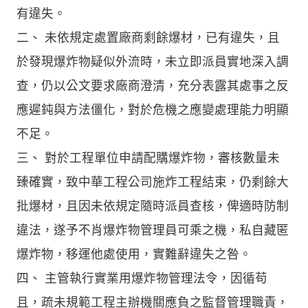
有違失。
二、 未依規定處置廠商剩餘爆材，已有違失，且
於發現爆炸物疑似外流時，未立即派員實地深入調
查，仍以公文要求廠商澄清，充分表露其處事之反
應遲鈍與方法僵化，對於危機之應變處理能力明顯
不足。
三、 對於工程單位申請配購爆炸物，審核數量未
臻確實，致中華工程公司施炸工程結束，仍剩餘大
批爆材，且因未依規定隨時派員查核，俾適時防制
違法，遂予不肖爆炸物管理員可乘之機，私自藏匿
爆炸物，移運他處使用，實難辭違失之咎。
四、 主管執行實業用爆炸物管理法令，因循苟
且，疏未規範工程主辦機關應負之監督管理職責，