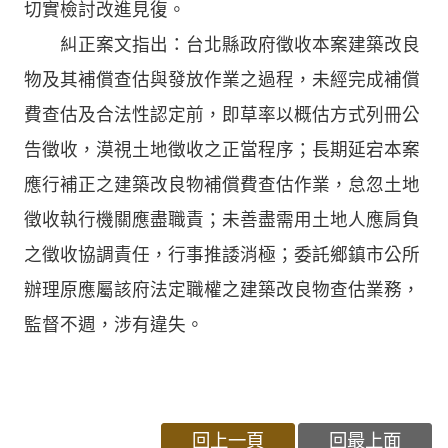
切實檢討改進見復。
糾正案文指出：台北縣政府徵收本案建築改良
物及其補償查估與發放作業之過程，未經完成補償
費查估及合法性認定前，即草率以概估方式列冊公
告徵收，漠視土地徵收之正當程序；長期延宕本案
應行補正之建築改良物補償費查估作業，怠忽土地
徵收執行機關應盡職責；未善盡需用土地人應肩負
之徵收協調責任，行事推諉消極；委託鄉鎮市公所
辦理原應屬該府法定職權之建築改良物查估業務，
監督不週，涉有違失。
回上一頁
回最上面