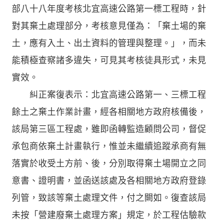
部八十八年度考核北宜高速公路第一標工程時，針
對其棄土處理部分，考核意見僅為：「棄土場的棄
土，應有入土、出土資料的管理與整理。」，而未
能積極查察諸多違失，可見其考核徒具形式，未見
實效。
糾正案復表示：北宜高速公路第一、三標工程
餘土之棄土作業計畫，經各相關地方政府核備後，
該局第三區工程處，雖即函轉監造顧問公司，督促
承包商依棄土計畫執行，惟並未繼續追蹤承商有無
落實於收受土方前、後，分別取得棄土場開立之同
意書、證明書，並函送該處及各相關地方政府登錄
列管，致該等棄土處理文件，付之闕如。復查該局
未按「營建廢棄土處理方案」規定，於工程估驗款