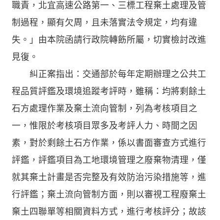
職責，北宜高速公路第一、三標工程棄土處理及管
制過程，顯有欠周，且未落實法令規定，均有違
失。」由本院函請行政院轉飭所屬，切實檢討改進
見復。
糾正案指出：交通部於每年定期辦理之公共工
程品質評鑑及環境追蹤考評時，雖稱：均將剩餘土
石方處理作業及棄土流向管制，列為考核項目之
一，惟限於考核項目眾多及考評人力、時間之因
素，對於剩餘土石方作業，係以書面審查方式進行
評鑑，評鑑項目為工地環境管理之廢棄物清理，僅
就其棄土計畫是否完整及有效防治污染措施等，進
行評鑑；棄土流向管制方面，則以審視工程廢棄土
棄土四聯單等相關資料方式，進行考核評分；故該