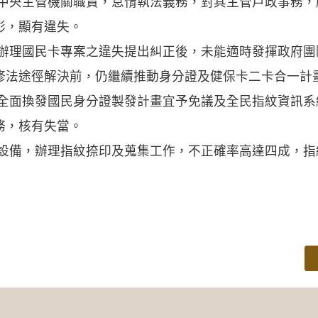
政中央主管機關職責，怠惰執法義務，對其主管戶政事務
彰，顯有違失。
其辦理國民卡專案之違失提出糾正後，未能適時發揮政府
修法途徑解決前，仍繼續推動身分證及健保卡二卡合一計
部全面換發國民身分證製發計畫宜予免議及全民指紋資訊
務，核有失當。
墨設備，辦理指紋捺印及蒐集工作，不正確率高達四成，