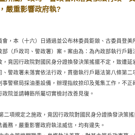
，嚴重影響政府執?
，本（十六）日通過並公布林委員鉅鋃、古委員登美
政部（戶政司、警政署）案。案由為：為內政部執行戶籍
政，竟因行政院對國民身分證換發決策搖擺不定，致遭延
司、警政署未落實依法行政，貫徹執行戶籍法第八條第二
刑事警察局採油墨設備，辦理指紋捺印及蒐集工作，不正
行政院並請轉飭所屬切實檢討改善見復。
條第二項規定之施政，竟因行政院對國民身分證換發決策
法義務，嚴重影響政府執法威信，均有違失。