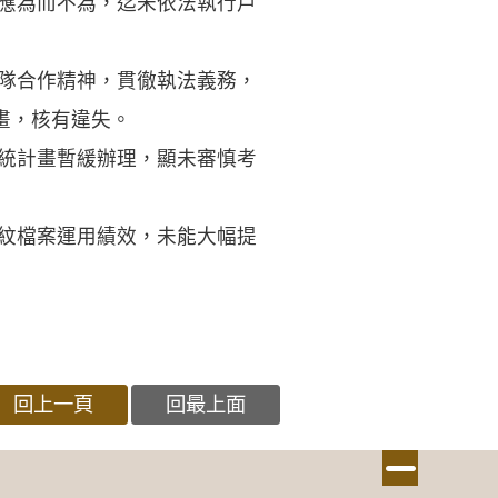
，應為而不為，迄未依法執行戶
團隊合作精神，貫徹執法義務，
畫，核有違失。
系統計畫暫緩辦理，顯未審慎考
指紋檔案運用績效，未能大幅提
回上一頁
回最上面