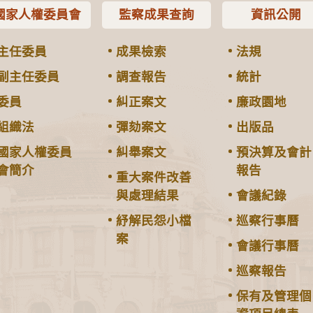
國家人權委員會
監察成果查詢
資訊公開
主任委員
成果檢索
法規
副主任委員
調查報告
統計
委員
糾正案文
廉政園地
組織法
彈劾案文
出版品
國家人權委員
糾舉案文
預決算及會計
會簡介
報告
重大案件改善
與處理結果
會議紀錄
紓解民怨小檔
巡察行事曆
案
會議行事曆
巡察報告
保有及管理個