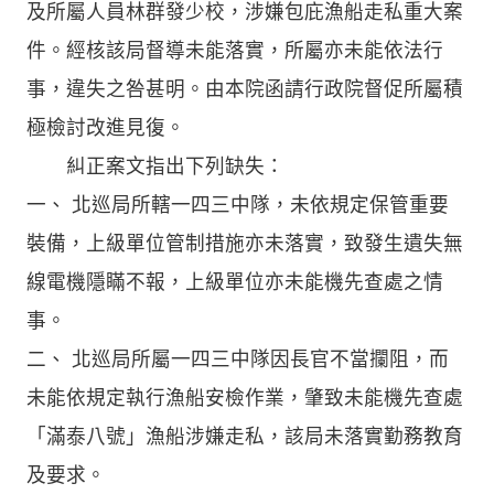
及所屬人員林群發少校，涉嫌包庇漁船走私重大案
件。經核該局督導未能落實，所屬亦未能依法行
事，違失之咎甚明。由本院函請行政院督促所屬積
極檢討改進見復。
糾正案文指出下列缺失：
一、 北巡局所轄一四三中隊，未依規定保管重要
裝備，上級單位管制措施亦未落實，致發生遺失無
線電機隱瞞不報，上級單位亦未能機先查處之情
事。
二、 北巡局所屬一四三中隊因長官不當攔阻，而
未能依規定執行漁船安檢作業，肇致未能機先查處
「滿泰八號」漁船涉嫌走私，該局未落實勤務教育
及要求。